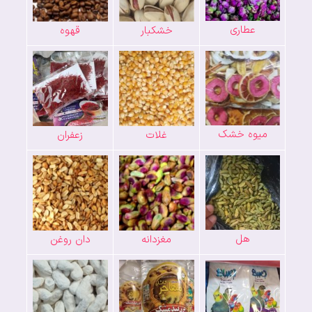
عطاری
خشکبار
قهوه
میوه خشک
غلات
زعفران
هل
مغزدانه
دان روغن