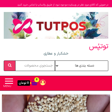
در صورتی که کالای مورد نظر در وبسایت موجود نبود از طریق واتساپ یا تماس خرید کنید
توتپُس
خشکبار و عطاری
0
0 تومان
MENU