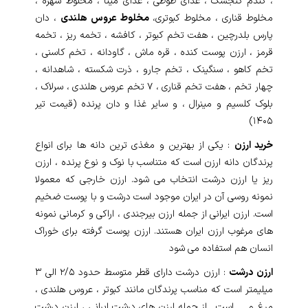
، گندم گنجشک ، غذای طوطی ، غذای مینا ، مخلوط سهره ،
مخلوط قناری ، مخلوط کبوتری،
مخلوط عروس هلندی
، دان
پارس بلدرچین ، هفت تخم کبوتر ، کافشه ، تخمه ریز ، تخمه
قرمز ، ارزن پوست کنده ، قره ماش ، گاودانه ، تخم کاسنی ،
تخم کاهو ، سنگینک ، تخم جارو ، ذرت شکسته ، شاهدانه ،
چهار تخم ، هفت تخم قناری ، ۷ تخم عروس هلندی ، سرلاک ،
بلوک کلسیم و مینرال ، و سایر غذا و دان پرنده (قیمت تیر
۱۴۰۵)
خرید ارزن
: یکی از بهترین و مغذی ترین دانه ها برای انواع
پرندگان دانه ارزن است که متناسب با نوک و نوع پرنده ، ارزن
ریز یا ارزن درشت انتخاب می شود. ارزن خارجی که معمولا
نمونه روسی آن در ایران موجود است درشت و با پوست ضخیم
است. ارزن ایرانی از جمله ارزن بیرجندی ، اراکی و کرمانی نمونه
های مرغوب ارزن ایران هستند. ارزن پوست گرفته برای خوراک
انسان هم استفاده می شود
ارزن درشت
: ارزن درشت دارای قطر متوسط حدود ۲/۵ الی ۳
میلیمتر است که مناسب پرندگان مانند کبوتر ، عروس هلندی ،
مرغ و … است . از جمله ارزن های درشت ایرانی ، ارزن درشت