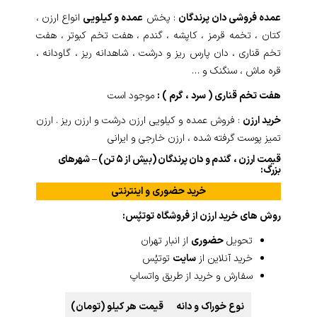
عمده فروشی دان پرندگان
: پخش
عمده و کیلویی
انواع ارزن ،
کتان ، تخمه قرمز ، کاپشه ، گندم ، هفت تخم کبوتر ، هفت
تخم قناری ، دان پارس ریز و درشت ، شاهدانه ریز ، گاودانه ،
قره ماش ، سنگنک و …
هفت تخم قناری ( سرد ، گرم ) :
موجود است
خرید ارزن
: فروش عمده و کیلویی ارزن درشت و ارزن ریز . ارزن
تمیز پوست گرفته شده ، ارزن خارجی و ایرانی
قیمت ارزن ، گندم و دان پرندگان (بیش از ۵ تن) – شهرهای
بزرگ:
خرید حضوری و اینترنتی
روش های خرید ارزن از فروشگاه توتپُس:
تحویل
حضوری
از انبار تهران
خرید آنلاین از
سایت
توتپُس
سفارش و خرید از طریق واتساپ
نوع خوراک و دانه
قیمت هر کیلو (تومان)