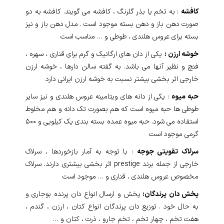
کافشه
: به تخم یا بذر گلرنگ ، کافشه می گویند. کافشه به دو
صورت دهن باز و دهن بسته موجود است . مدل دهن باز و نیز
بسته برای عروس هلندی ، طوطی و … مناسب است
خوشه ارزن :
یکی از دان های ارگانیک و گرم برای قناری ، سهره ،
فنچ و نظیر آنها می باشد. به گفته سالن دارها ، خوشه ارزن
خارجی اثر بخشی بیشتر نسبت به خوشه ارزن ایرانی دارد
حبه میوه
: یکی از دانه های ویتامینه عروس هلندی و نیز سایر
طوطی ها حبه میوه است که هم بصورت تک دانه و هم مخلوط
استفاده می شود. حبه میوه عمده بسته بندی یک کیلویی و ۵۰۰
گرمی موجود است
سرلاک تقویتی جوجه
: با توجه به آمار بازخوردها ، سرلاک
خارجی از جمله برند prestige اثر بخشی بیشتری دارند. سرلاک
مخصوص عروس هلندی ، قناری و … موجود است
پخش دان پرندگان:
پخش و ارسال انواع دان پرنده بوجاری و
به حال خود . توزیع دان پرندگان انواع کتان ، ارزن ، گندم ،
هفت تخم ، چهار تخم ، تخم جارو ، ذرت ، کتان و …