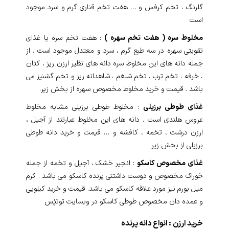
گلرنگ ، تخم کرفس و … هفت تخم قناری گرم و سرد موجود
است
مخلوط سره ( هفت تخم سهره )
: هفت تخم سره یا غذای
تقویتی سهره در سه طبع گرم ، سرد و معتدل موجود است . از
جمله دانه های این مخلوط سره دانه های نظیر ارزن ریز ، کتان
، خرفه ، تخم ترب ، تخم شلغم ، شاهدانه ریز و تخم گشنیز می
باشد . قیمت و خرید مخلوط مخصوص سهره از بخش زیر.
غذای طوطی برزیلی
: مخلوط طوطی برزیلی مشابه مخلوط
عروس هلندی است . دانه های این مخلوط عبارتند از آجیل ،
ارزن درشت ، تخمه ، کافشه و … قیمت و خرید دانه طوطی
برزیلی از بخش زیر
غذای مخصوص کاسکو
: انجیر خشک ، آجیل و تخمه از جمله
خوراک مخصوص و دوست داشتنی پرنده کاسکو می باشد . کرم
میل بورم نیز مورد علاقه کاسکو می باشد. قیمت و خرید کیلویی
و عمده دان مخصوص طوطی کاسکو در وبسایت توتپُس
خرید ارزن : انواع دانه پرنده