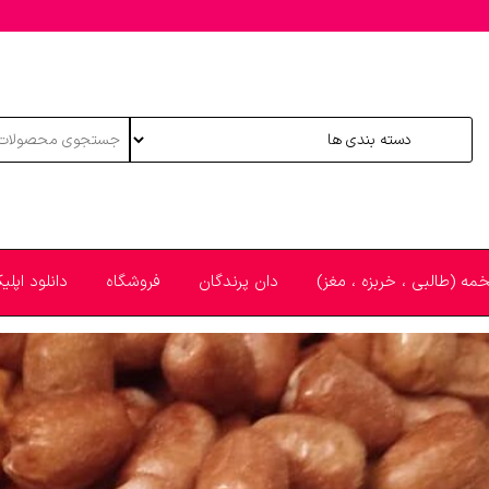
خمه (طالبی ، خربزه ، مغز)
دان پرندگان
فروشگاه
دانلود اپل