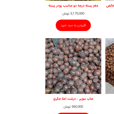
 خالص
مغز پسته درجه دو مناسب پودر پسته
3,170,000
تومان
افزودن به سبد خرید
عناب سوپر – درشت اعلا جگری
560,000
تومان