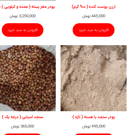
ارزن پوست کنده ( ۹۰۰ گرم)
پودر مغز پسته ( عمده و کیلویی )
445,000
تومان
3,250,000
تومان
افزودن به سبد خرید
افزودن به سبد خرید
پودر سنجد با هسته ( تازه )
سنجد آسیابی ( درجه یک )
495,000
تومان
365,000
تومان