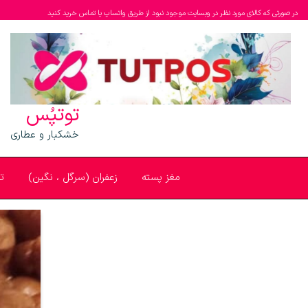
در صورتی که کالای مورد نظر در وبسایت موجود نبود از طریق واتساپ یا تماس خرید کنید
توتپُس
خشکبار و عطاری
مغز پسته
زعفران (سرگل ، نگین)
ت