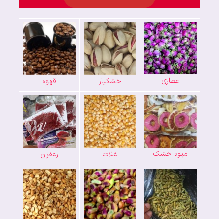
عطاری
خشکبار
قهوه
میوه خشک
غلات
زعفران