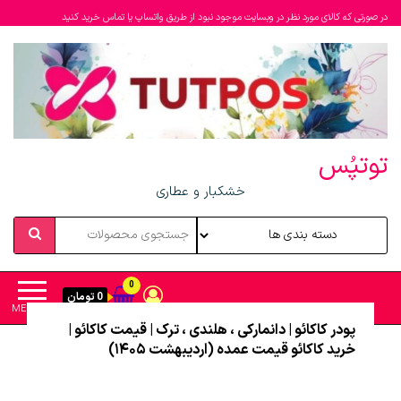
در صورتی که کالای مورد نظر در وبسایت موجود نبود از طریق واتساپ یا تماس خرید کنید
توتپُس
خشکبار و عطاری
0
0 تومان
MENU
پودر کاکائو | دانمارکی ، هلندی ، ترک | قیمت کاکائو |
خرید کاکائو قیمت عمده (اردیبهشت ۱۴۰۵)