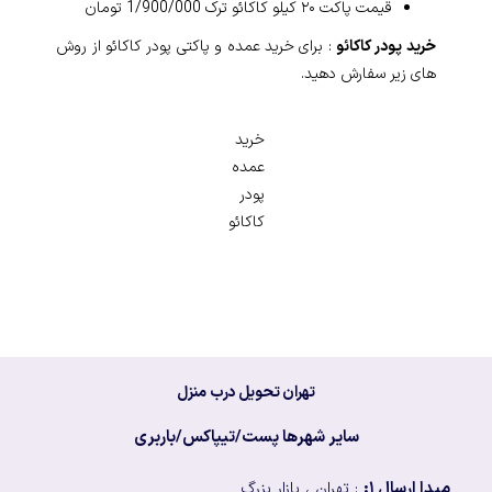
قیمت پاکت ۲۰ کیلو کاکائو ترک 1/900/000 تومان
خرید پودر کاکائو
: برای خرید عمده و پاکتی پودر کاکائو از روش
های زیر سفارش دهید.
خرید
عمده
پودر
کاکائو
تهران تحویل درب منزل
سایر شهرها پست/تیپاکس/باربری
مبدا ارسال ۱:
: تهران ، بازار بزرگ