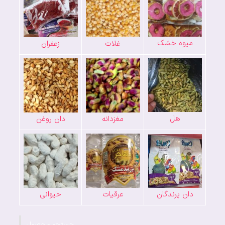
میوه خشک
غلات
زعفران
هل
مغزدانه
دان روغن
دان پرندگان
عرقیات
حیوانی
جستجو محصول