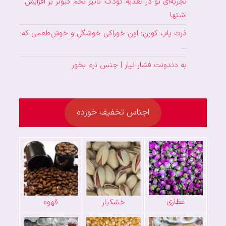
تجربه‌ای نو در تغذیه کودک: تأثیر تخم کبوتر بر افزایش
اشتها
ذرت پاپ کورن؛ اون خوراکی خوشگل و خوش‌طعمی که
…
به دندونت فشار نیار | جنس نرم بخور
اجناس تخفیف خورده
عطاری
خشکبار
قهوه