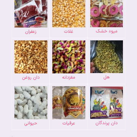
میوه خشک
غلات
زعفران
هل
مغزدانه
دان روغن
دان پرندگان
عرقیات
حیوانی