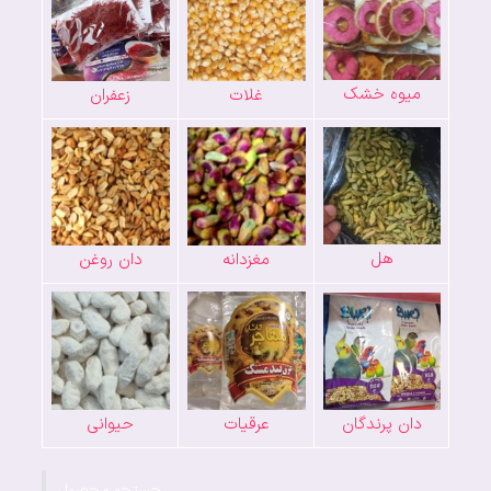
میوه خشک
غلات
زعفران
هل
مغزدانه
دان روغن
دان پرندگان
عرقیات
حیوانی
جستجو محصول