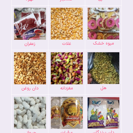
میوه خشک
غلات
زعفران
هل
مغزدانه
دان روغن
دان پرندگان
عرقیات
حیوانی