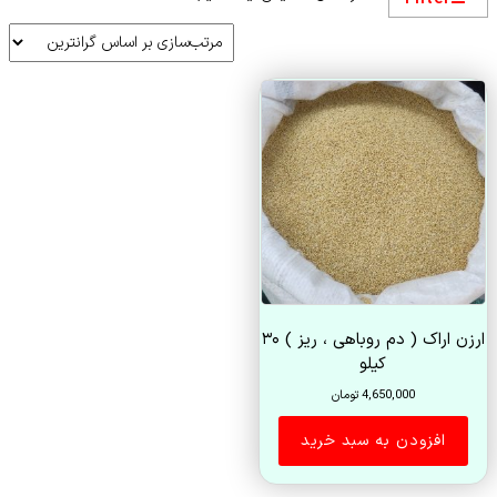
ارزن اراک ( دم روباهی ، ریز ) ۳۰
کیلو
4,650,000
تومان
افزودن به سبد خرید