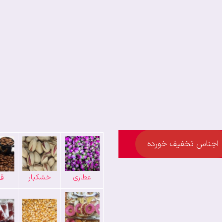
اجناس تخفیف خورده
عطاری
خشکبار
قه