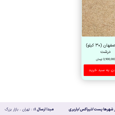
ارزن اصفهان (۳۰ کیلو)
درشت
3,900,00
تومان
دن به سبد خرید
 شهرها پست/تیپاکس/باربری
مبدا ارسال ۱:
: تهران ، بازار بزرگ