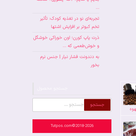
…
تجربه‌ای نو در تغذیه کودک: تأثیر
تخم کبوتر بر افزایش اشتها
ذرت پاپ کورن؛ اون خوراکی خوشگل
و خوش‌طعمی که …
به دندونت فشار نیار | جنس نرم
بخور
جستجو محصول
جستجو
وه
برای:
Tutpos.com©2018-2026