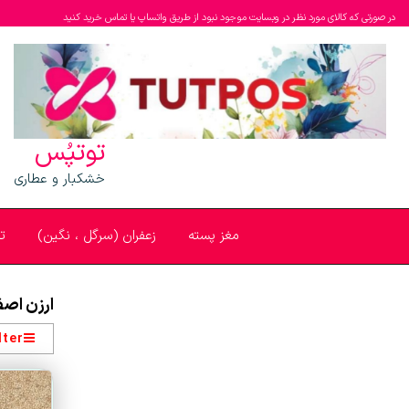
در صورتی که کالای مورد نظر در وبسایت موجود نبود از طریق واتساپ یا تماس خرید کنید
توتپُس
خشکبار و عطاری
مغز پسته
زعفران (سرگل ، نگین)
ت
ارزن اصف
lter