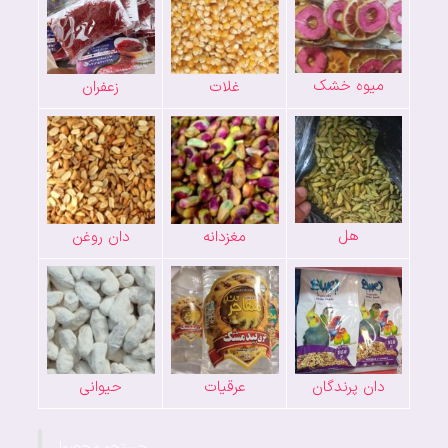
میوه خشک
غلات
زعفران
هل
مغزدانه
دان روغن
دان پرندگان
عرقیات
حیوانی
جستجو محصول