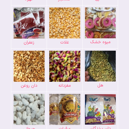
میوه خشک
غلات
زعفران
هل
مغزدانه
دان روغن
دان پرندگان
عرقیات
حیوانی