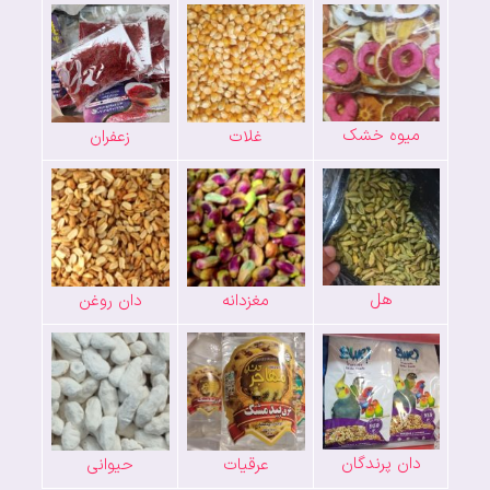
میوه خشک
غلات
زعفران
هل
مغزدانه
دان روغن
دان پرندگان
عرقیات
حیوانی