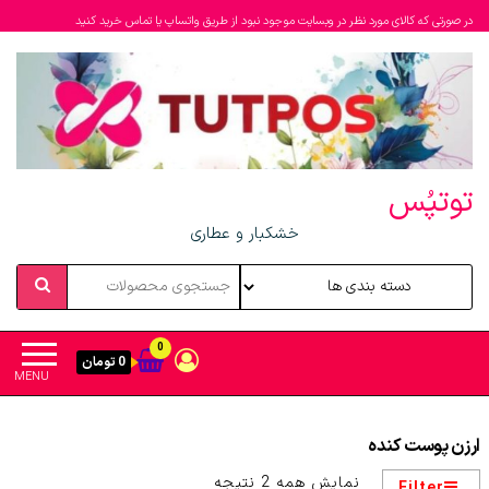
در صورتی که کالای مورد نظر در وبسایت موجود نبود از طریق واتساپ یا تماس خرید کنید
توتپُس
خشکبار و عطاری
0
0 تومان
MENU
ارزن پوست کنده
مرتب‌سازی
نمایش همه 2 نتیجه
Filter