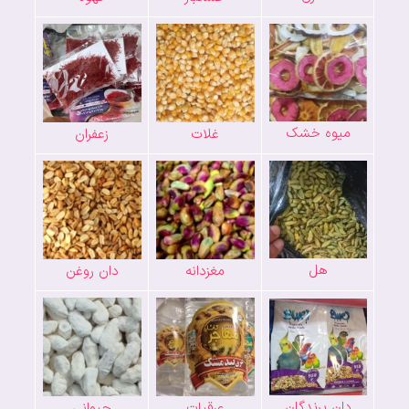
میوه خشک
غلات
زعفران
هل
مغزدانه
دان روغن
دان پرندگان
عرقیات
حیوانی