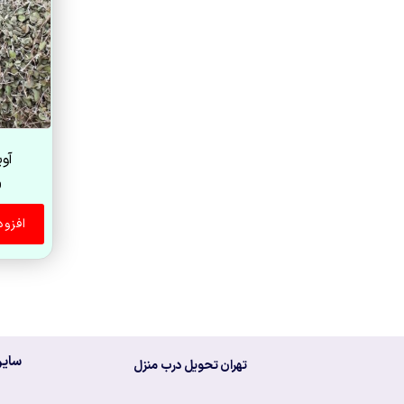
آو
0
افزو
سایر
تهران تحویل درب منزل