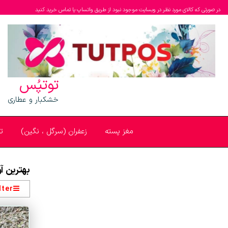
در صورتی که کالای مورد نظر در وبسایت موجود نبود از طریق واتساپ یا تماس خرید کنید
توتپُس
خشکبار و عطاری
مغز پسته
زعفران (سرگل ، نگین)
ت
بهترین آ
lter