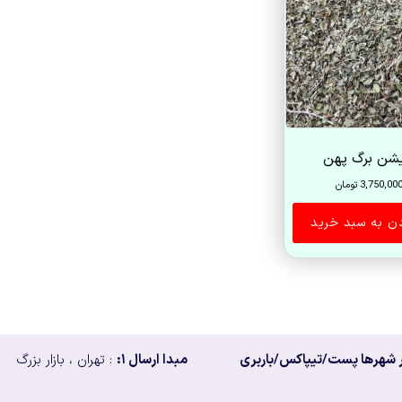
یشن برگ پهن
3,750,00
تومان
دن به سبد خرید
 شهرها پست/تیپاکس/باربری
مبدا ارسال ۱:
: تهران ، بازار بزرگ