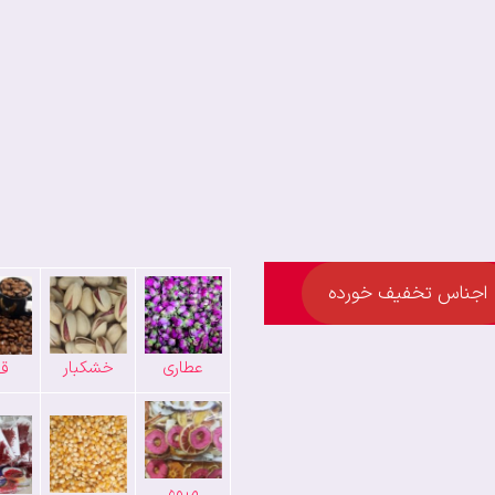
اجناس تخفیف خورده
عطاری
خشکبار
قه
میوه