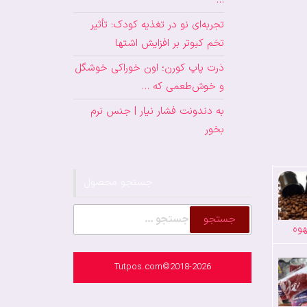
…
تجربه‌ای نو در تغذیه کودک: تأثیر
تخم کبوتر بر افزایش اشتها
ذرت پاپ کورن؛ اون خوراکی خوشگل
و خوش‌طعمی که …
به دندونت فشار نیار | جنس نرم
بخور
جستجو محصول
جستجو
وه
برای:
Tutpos.com©2018-2026