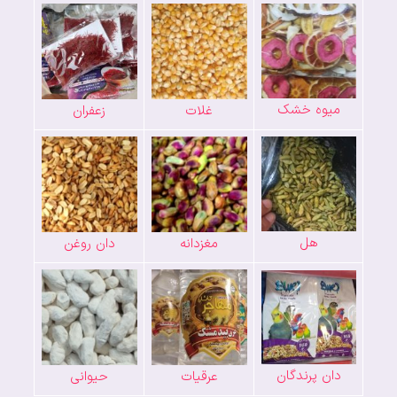
میوه خشک
غلات
زعفران
هل
مغزدانه
دان روغن
دان پرندگان
عرقیات
حیوانی