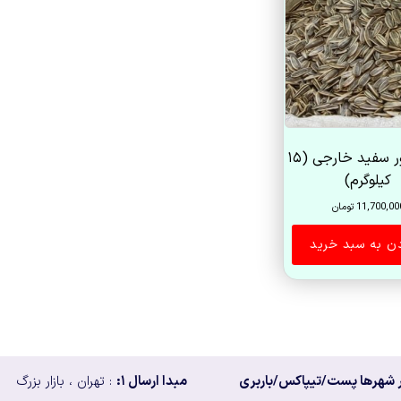
تخمه دور سفید خارجی (۱۵
کیلوگرم)
11,700,00
تومان
دن به سبد خرید
 شهرها پست/تیپاکس/باربری
مبدا ارسال ۱:
: تهران ، بازار بزرگ