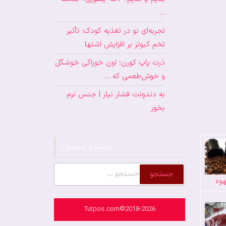
…
تجربه‌ای نو در تغذیه کودک: تأثیر
تخم کبوتر بر افزایش اشتها
ذرت پاپ کورن؛ اون خوراکی خوشگل
و خوش‌طعمی که …
به دندونت فشار نیار | جنس نرم
بخور
جستجو محصول
جستجو
وه
برای:
Tutpos.com©2018-2026