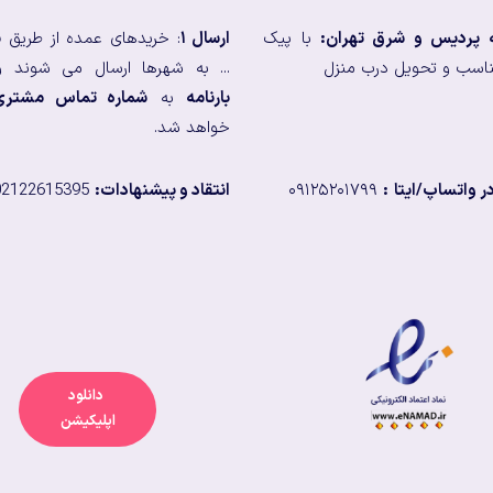
ه پردیس و شرق تهران:
با پیک
ارسال ۱
: خریدهای عمده از طریق
ب
اسب و تحویل درب منزل
... به شهرها ارسال می شوند و
بارنامه
به
شماره تماس مشتری
خواهد شد.
 واتساپ/ایتا
:
۰۹۱۲۵۲۰۱۷۹۹
انتقاد و پیشنهادات:
02122615395
دانلود
اپلیکیشن