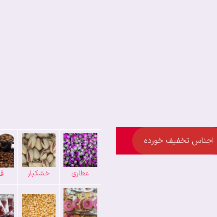
اجناس تخفیف خورده
عطاری
خشکبار
قه