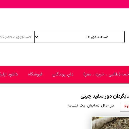
خمه (طالبی ، خربزه ، مغز)
دان پرندگان
فروشگاه
دانلود اپل
ابگردان دور سفید چینی
در حال نمایش یک نتیجه
Fi