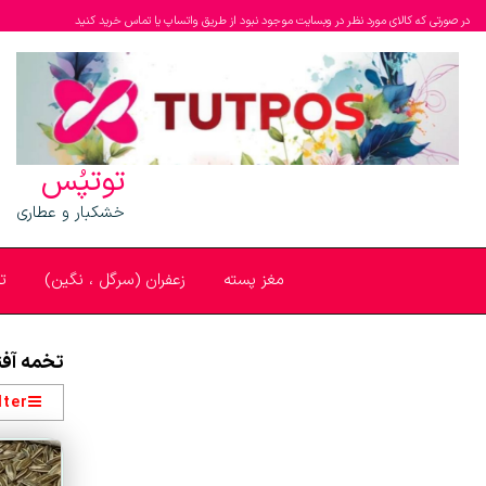
در صورتی که کالای مورد نظر در وبسایت موجود نبود از طریق واتساپ یا تماس خرید کنید
توتپُس
خشکبار و عطاری
مغز پسته
زعفران (سرگل ، نگین)
ت
تخمه آفت
lter