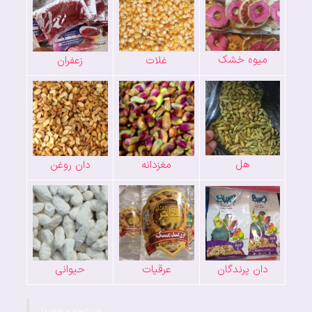
میوه خشک
غلات
زعفران
هل
مغزدانه
دان روغن
دان پرندگان
عرقیات
حیوانی
جستجو محصول