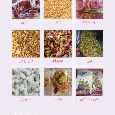
میوه خشک
غلات
زعفران
هل
مغزدانه
دان روغن
دان پرندگان
عرقیات
حیوانی
جستجو محصول