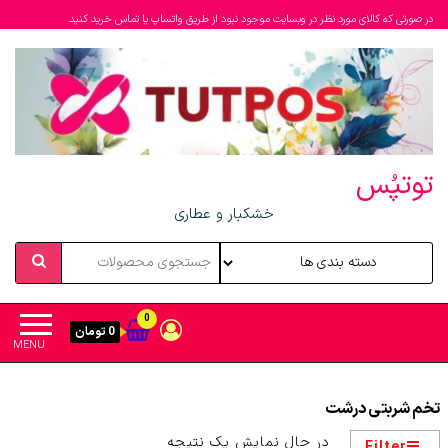
در صورتی که کالای مورد نظر در وبسایت موجود نبود از طریق واتساپ یا تماس خرید کنید
توتپُس
خشکبار و عطاری
0
0 تومان
MENU
تخم شربتی درشت
در حال نمایش یک نتیجه
Filter