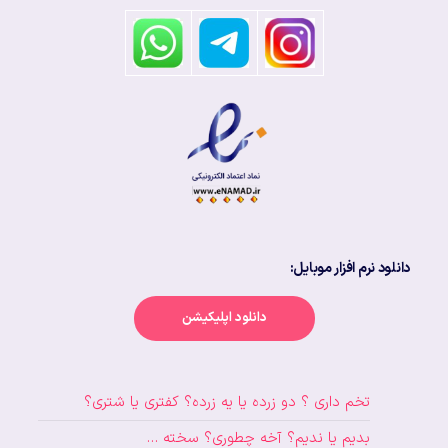
دانلود نرم افزار موبایل:
دانلود اپلیکیشن
تخم داری ؟ دو زرده یا یه زرده؟ کفتری یا شتری؟
بدیم یا ندیم؟ آخه چطوری؟ سخته …