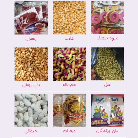
میوه خشک
غلات
زعفران
هل
مغزدانه
دان روغن
دان پرندگان
عرقیات
حیوانی