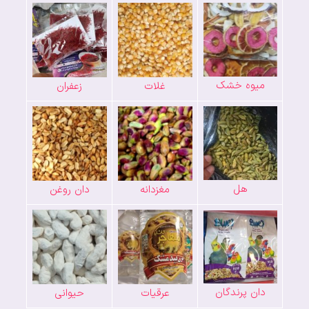
میوه خشک
غلات
زعفران
هل
مغزدانه
دان روغن
دان پرندگان
عرقیات
حیوانی