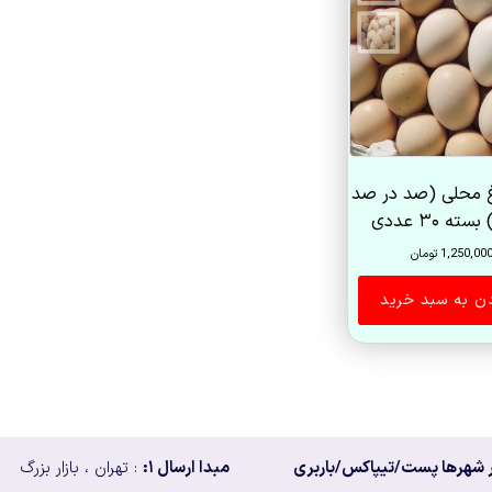
 محلی (صد در صد
ته ۳۰ عددی
1,250,00
تومان
دن به سبد خرید
 شهرها پست/تیپاکس/باربری
مبدا ارسال ۱:
: تهران ، بازار بزرگ