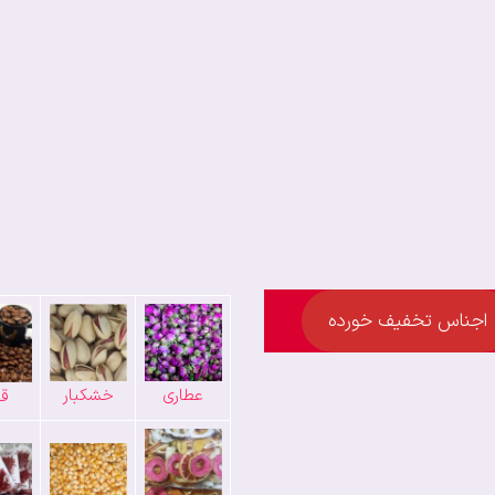
اجناس تخفیف خورده
عطاری
خشکبار
قه