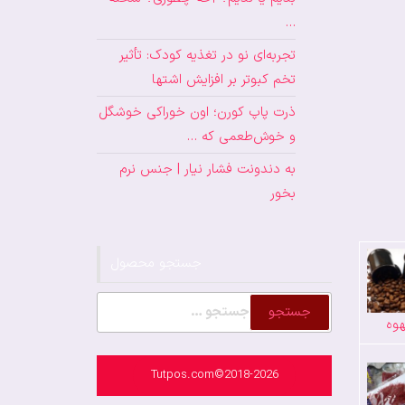
…
تجربه‌ای نو در تغذیه کودک: تأثیر
تخم کبوتر بر افزایش اشتها
ذرت پاپ کورن؛ اون خوراکی خوشگل
و خوش‌طعمی که …
به دندونت فشار نیار | جنس نرم
بخور
جستجو محصول
جستجو
وه
برای:
Tutpos.com©2018-2026