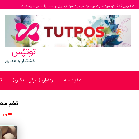
در صورتی که کالای مورد نظر در وبسایت موجود نبود از طریق واتساپ یا تماس خرید کنید
توتپُس
خشکبار و عطاری
مغز پسته
زعفران (سرگل ، نگین)
ت
تخم مح
lter