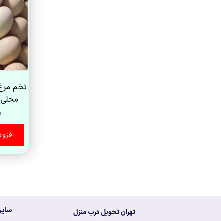
تخم مرغ
محلی) بس
0
افزو
سایر
تهران تحویل درب منزل