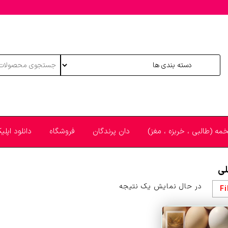
خمه (طالبی ، خربزه ، مغز)
دان پرندگان
فروشگاه
دانلود اپل
لی
در حال نمایش یک نتیجه
Fi