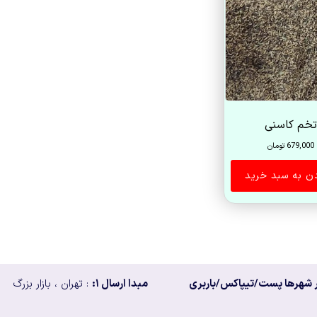
خم کاسنی
679,000
تومان
دن به سبد خرید
 شهرها پست/تیپاکس/باربری
مبدا ارسال ۱:
: تهران ، بازار بزرگ