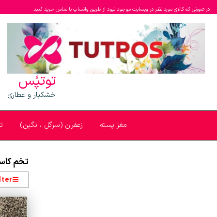
در صورتی که کالای مورد نظر در وبسایت موجود نبود از طریق واتساپ یا تماس خرید کنید
توتپُس
خشکبار و عطاری
مغز پسته
زعفران (سرگل ، نگین)
ت
تخم کاس
lter