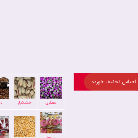
اجناس تخفیف خورده
عطاری
خشکبار
قه
میوه