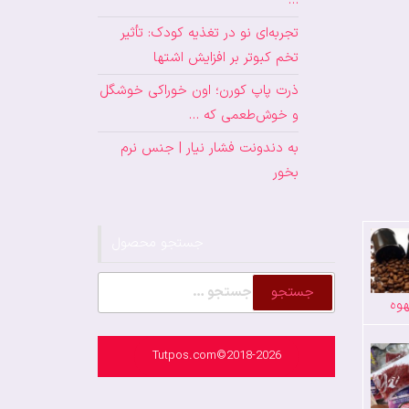
…
تجربه‌ای نو در تغذیه کودک: تأثیر
تخم کبوتر بر افزایش اشتها
ذرت پاپ کورن؛ اون خوراکی خوشگل
و خوش‌طعمی که …
به دندونت فشار نیار | جنس نرم
بخور
جستجو محصول
جستجو
وه
برای:
Tutpos.com©2018-2026