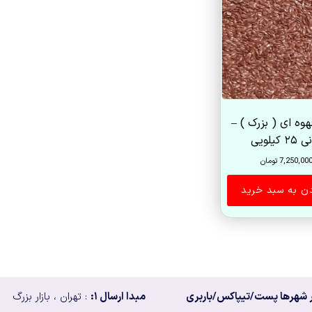
وه ای ( بزرک ) –
۲ کیلویی
7,250,00
تومان
دن به سبد خرید
 شهرها پست/تیپاکس/باربری
مبدا ارسال ۱:
: تهران ، بازار بزرگ