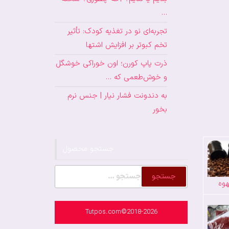
…
تجربه‌ای نو در تغذیه کودک: تأثیر
تخم کبوتر بر افزایش اشتها
ذرت پاپ کورن؛ اون خوراکی خوشگل
و خوش‌طعمی که …
به دندونت فشار نیار | جنس نرم
بخور
جستجو محصول
جستجو
وه
برای:
Tutpos.com©2018-2026