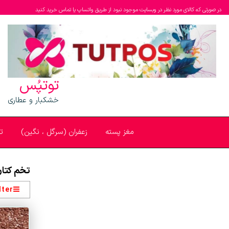
در صورتی که کالای مورد نظر در وبسایت موجود نبود از طریق واتساپ یا تماس خرید کنید
توتپُس
خشکبار و عطاری
مغز پسته
زعفران (سرگل ، نگین)
ت
تخم کتا
lter