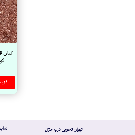
کتان قه
گونی ۵
0
افزو
سایر
تهران تحویل درب منزل