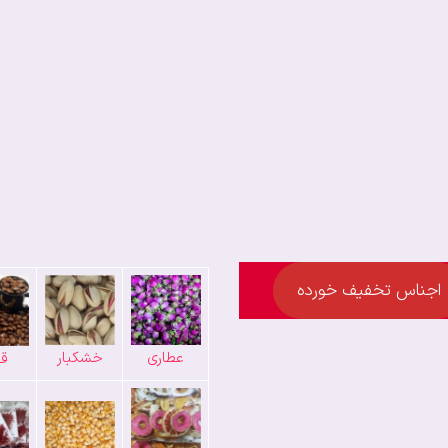
اجناس تخفیف خورده
عطاری
خشکبار
قه