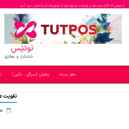
در صورتی که کالای مورد نظر در وبسایت موجود نبود از طریق واتساپ یا تماس خرید کنید
توتپُس
خشکبار و عطاری
مغز پسته
زعفران (سرگل ، نگین)
ت
تقویت ع
هی