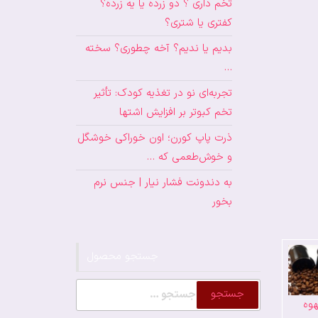
تخم داری ؟ دو زرده یا یه زرده؟
کفتری یا شتری؟
بدیم یا ندیم؟ آخه چطوری؟ سخته
…
تجربه‌ای نو در تغذیه کودک: تأثیر
تخم کبوتر بر افزایش اشتها
ذرت پاپ کورن؛ اون خوراکی خوشگل
و خوش‌طعمی که …
به دندونت فشار نیار | جنس نرم
بخور
جستجو محصول
جستجو
وه
برای: