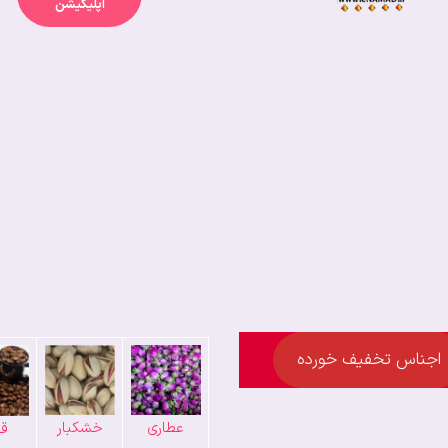
اپلیکیشن
اجناس تخفیف خورده
عطاری
خشکبار
قه