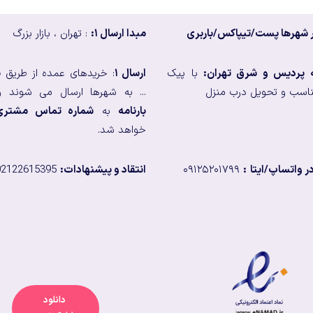
 شهرها پست/تیپاکس/باربری
مبدا ارسال ۱:
: تهران ، بازار بزرگ
ه پردیس و شرق تهران:
با پیک
ارسال ۱
: خریدهای عمده از طریق
ب
اسب و تحویل درب منزل
... به شهرها ارسال می شوند و
بارنامه
به
شماره تماس مشتری
خواهد شد.
 واتساپ/ایتا
:
۰۹۱۲۵۲۰۱۷۹۹
انتقاد و پیشنهادات:
02122615395
دانلود