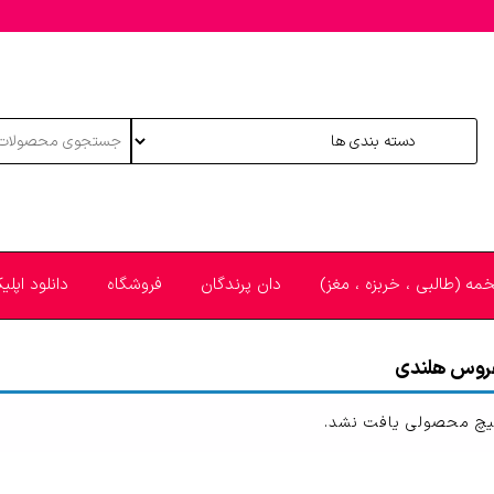
خمه (طالبی ، خربزه ، مغز)
دان پرندگان
فروشگاه
دانلود اپل
روس هلندی
چ محصولی یافت نشد.