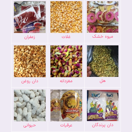
میوه خشک
غلات
زعفران
هل
مغزدانه
دان روغن
دان پرندگان
عرقیات
حیوانی