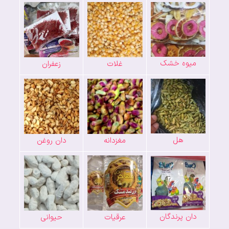
میوه خشک
غلات
زعفران
هل
مغزدانه
دان روغن
دان پرندگان
عرقیات
حیوانی