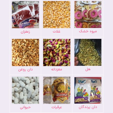
میوه خشک
غلات
زعفران
هل
مغزدانه
دان روغن
دان پرندگان
عرقیات
حیوانی