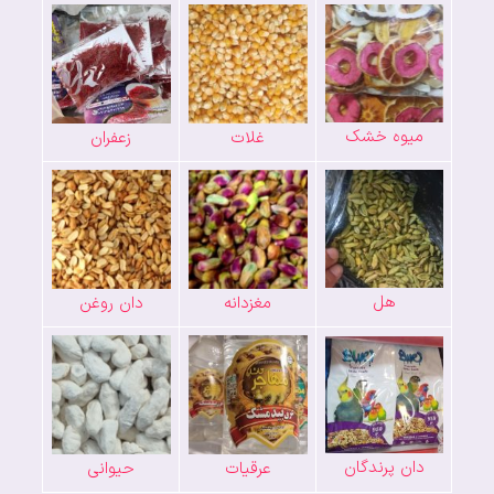
میوه خشک
غلات
زعفران
هل
مغزدانه
دان روغن
دان پرندگان
عرقیات
حیوانی