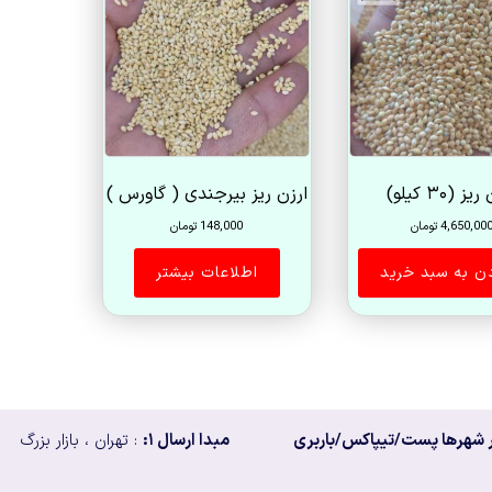
زیاد
به
کم
ز (۳۰ کیلو)
ارزن ریز بیرجندی ( گاورس )
4,650,00
تومان
148,000
تومان
دن به سبد خرید
اطلاعات بیشتر
 شهرها پست/تیپاکس/باربری
مبدا ارسال ۱:
: تهران ، بازار بزرگ