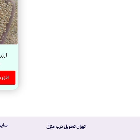
ارزن ری
0
افزو
سایر
تهران تحویل درب منزل