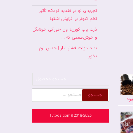
…
تجربه‌ای نو در تغذیه کودک: تأثیر
تخم کبوتر بر افزایش اشتها
ذرت پاپ کورن؛ اون خوراکی خوشگل
و خوش‌طعمی که …
به دندونت فشار نیار | جنس نرم
بخور
جستجو محصول
جستجو
وه
برای:
Tutpos.com©2018-2026