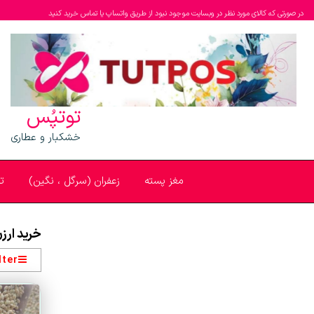
در صورتی که کالای مورد نظر در وبسایت موجود نبود از طریق واتساپ یا تماس خرید کنید
توتپُس
خشکبار و عطاری
مغز پسته
زعفران (سرگل ، نگین)
ت
خرید ارزن
lter