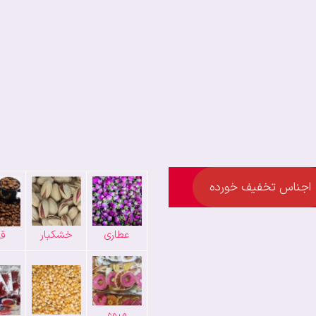
اجناس تخفیف خورده
عطاری
خشکبار
قه
میوه