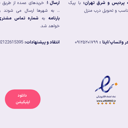
ه پردیس و شرق تهران:
با پیک
ارسال ۱
: خریدهای عمده از طریق
ب
اسب و تحویل درب منزل
... به شهرها ارسال می شوند و
بارنامه
به
شماره تماس مشتری
خواهد شد.
 واتساپ/ایتا
:
۰۹۱۲۵۲۰۱۷۹۹
انتقاد و پیشنهادات:
02122615395
دانلود
اپلیکیشن