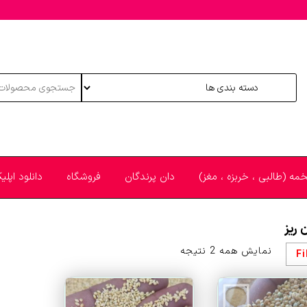
خمه (طالبی ، خربزه ، مغز)
دان پرندگان
فروشگاه
دانلود اپل
 ریز
مرتب‌سازی
نمایش همه 2 نتیجه
Fi
بر
اساس
قیمت: