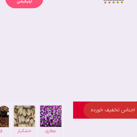
اپلیکیشن
اجناس تخفیف خورده
عطاری
خشکبار
قه