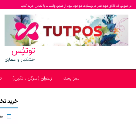
در صورتی که کالای مورد نظر در وبسایت موجود نبود از طریق واتساپ یا تماس خرید کنید
توتپُس
خشکبار و عطاری
مغز پسته
زعفران (سرگل ، نگین)
ت
خرید تخم
هی