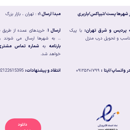
 شهرها پست/تیپاکس/باربری
مبدا ارسال ۱:
: تهران ، بازار بزرگ
ه پردیس و شرق تهران:
با پیک
ارسال ۱
: خریدهای عمده از طریق
ب
اسب و تحویل درب منزل
... به شهرها ارسال می شوند و
بارنامه
به
شماره تماس مشتری
خواهد شد.
 واتساپ/ایتا
:
۰۹۱۲۵۲۰۱۷۹۹
انتقاد و پیشنهادات:
02122615395
دانلود