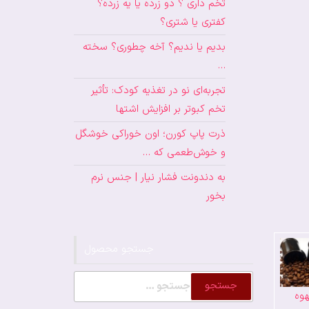
تخم داری ؟ دو زرده یا یه زرده؟
کفتری یا شتری؟
بدیم یا ندیم؟ آخه چطوری؟ سخته
…
تجربه‌ای نو در تغذیه کودک: تأثیر
تخم کبوتر بر افزایش اشتها
ذرت پاپ کورن؛ اون خوراکی خوشگل
و خوش‌طعمی که …
به دندونت فشار نیار | جنس نرم
بخور
جستجو محصول
جستجو
وه
برای: