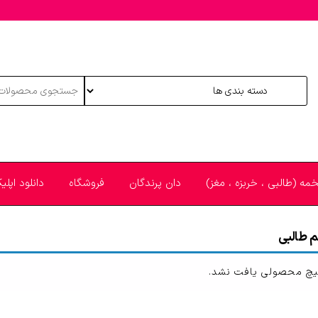
خمه (طالبی ، خربزه ، مغز)
دان پرندگان
فروشگاه
دانلود اپل
 طالبی
چ محصولی یافت نشد.