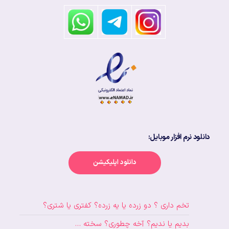
دانلود نرم افزار موبایل:
دانلود اپلیکیشن
تخم داری ؟ دو زرده یا یه زرده؟ کفتری یا شتری؟
بدیم یا ندیم؟ آخه چطوری؟ سخته …