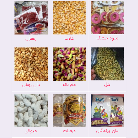
میوه خشک
غلات
زعفران
هل
مغزدانه
دان روغن
دان پرندگان
عرقیات
حیوانی