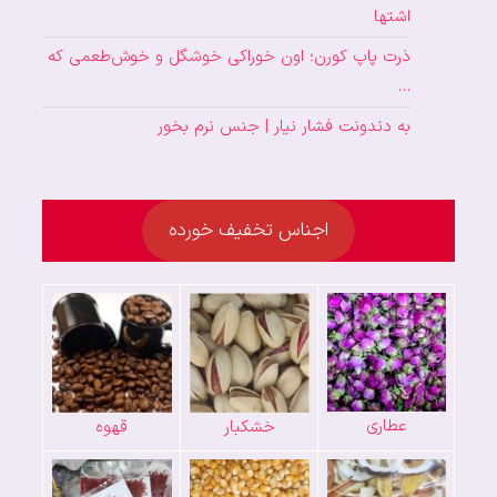
اشتها
ذرت پاپ کورن؛ اون خوراکی خوشگل و خوش‌طعمی که
…
به دندونت فشار نیار | جنس نرم بخور
اجناس تخفیف خورده
عطاری
خشکبار
قهوه