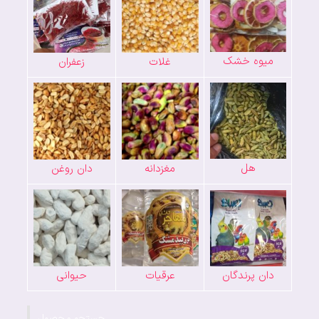
میوه خشک
غلات
زعفران
هل
مغزدانه
دان روغن
دان پرندگان
عرقیات
حیوانی
جستجو محصول