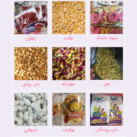
میوه خشک
غلات
زعفران
هل
مغزدانه
دان روغن
دان پرندگان
عرقیات
حیوانی