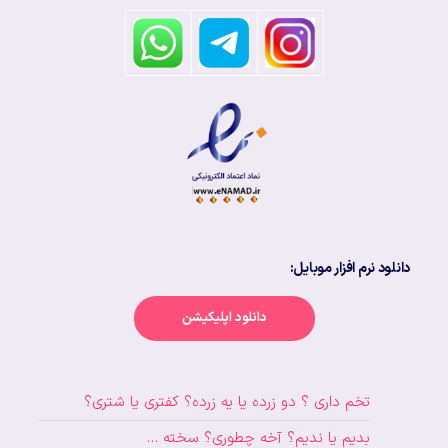
دانلود نرم افزار موبایل:
دانلود اپلیکیشن
تخم داری ؟ دو زرده یا یه زرده؟ کفتری یا شتری؟
بدیم یا ندیم؟ آخه چطوری؟ سخته …