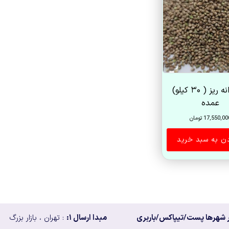
شاهدانه ریز ( ۳۰ کیلو)
عمده
17,550,00
تومان
دن به سبد خرید
 شهرها پست/تیپاکس/باربری
مبدا ارسال ۱:
: تهران ، بازار بزرگ