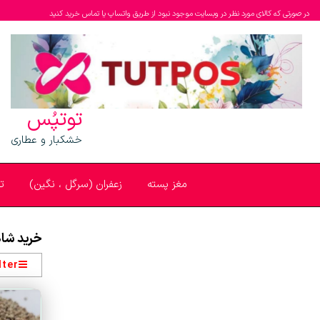
در صورتی که کالای مورد نظر در وبسایت موجود نبود از طریق واتساپ یا تماس خرید کنید
توتپُس
خشکبار و عطاری
مغز پسته
زعفران (سرگل ، نگین)
ت
خرید شاه
lter