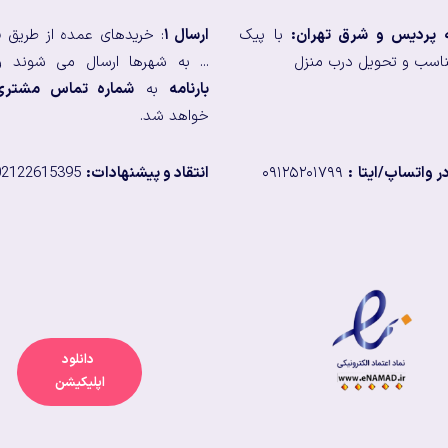
ه پردیس و شرق تهران:
با پیک
ارسال ۱
: خریدهای عمده از طریق
ب
اسب و تحویل درب منزل
... به شهرها ارسال می شوند و
بارنامه
به
شماره تماس مشتری
خواهد شد.
 واتساپ/ایتا
:
۰۹۱۲۵۲۰۱۷۹۹
انتقاد و پیشنهادات:
02122615395
دانلود
اپلیکیشن