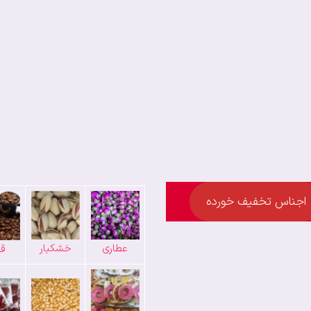
اجناس تخفیف خورده
عطاری
خشکبار
قه