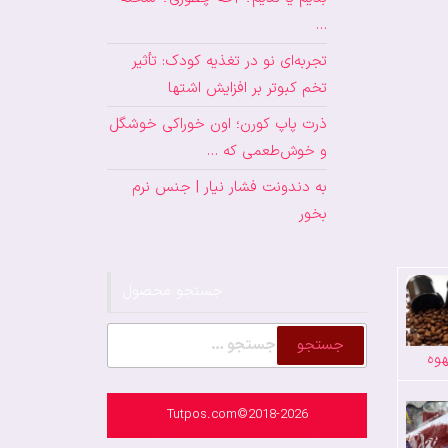
…
تجربه‌ای نو در تغذیه کودک: تأثیر
تخم کبوتر بر افزایش اشتها
ذرت پاپ کورن؛ اون خوراکی خوشگل
و خوش‌طعمی که …
به دندونت فشار نیار | جنس نرم
بخور
جستجو محصول
جستجو
وه
برای:
Tutpos.com©2018-2026