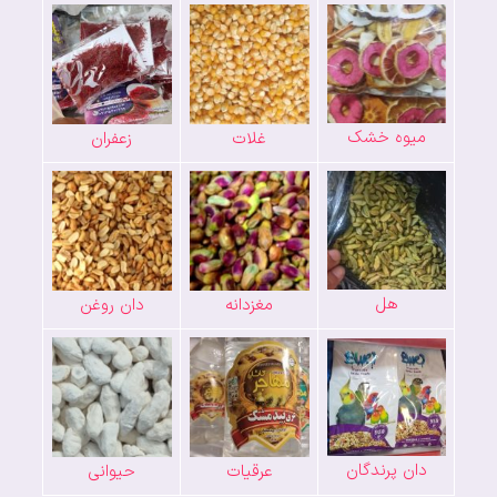
میوه خشک
غلات
زعفران
هل
مغزدانه
دان روغن
دان پرندگان
عرقیات
حیوانی