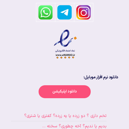
دانلود نرم افزار موبایل:
دانلود اپلیکیشن
تخم داری ؟ دو زرده یا یه زرده؟ کفتری یا شتری؟
بدیم یا ندیم؟ آخه چطوری؟ سخته …