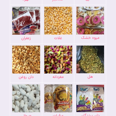
میوه خشک
غلات
زعفران
هل
مغزدانه
دان روغن
دان پرندگان
عرقیات
حیوانی