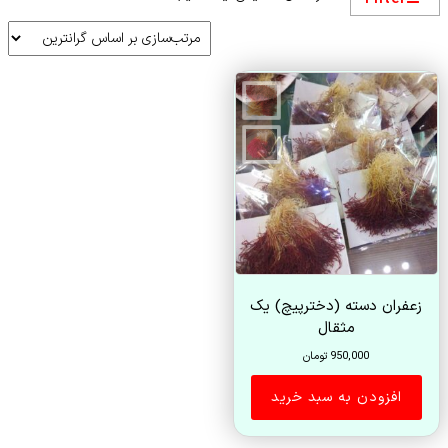
زعفران دسته (دخترپیچ) یک
مثقال
950,000
تومان
افزودن به سبد خرید