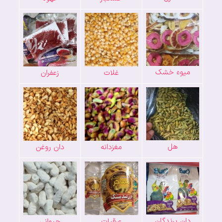
میوه خشک
غلات
زعفران
هل
مغزدانه
دان روغن
دان پرندگان
عرقیات
حیوانی