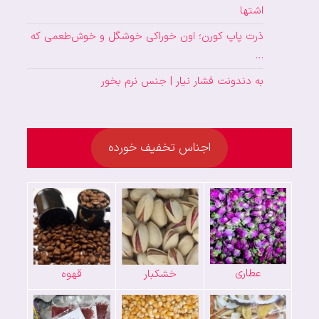
اشتها
ذرت پاپ کورن؛ اون خوراکی خوشگل و خوش‌طعمی که
…
به دندونت فشار نیار | جنس نرم بخور
اجناس تخفیف خورده
عطاری
خشکبار
قهوه