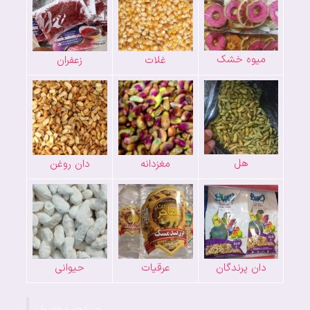
میوه خشک
غلات
زعفران
هل
مغزدانه
دان روغن
دان پرندگان
عرقیات
حیوانی
جستجو محصول