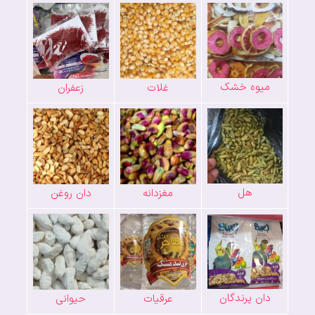
میوه خشک
غلات
زعفران
هل
مغزدانه
دان روغن
دان پرندگان
عرقیات
حیوانی