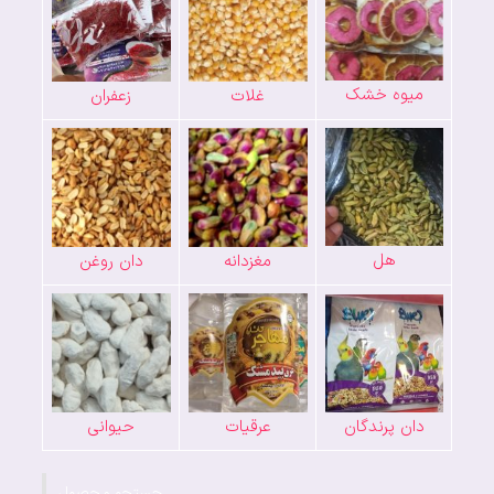
میوه خشک
غلات
زعفران
هل
مغزدانه
دان روغن
دان پرندگان
عرقیات
حیوانی
جستجو محصول