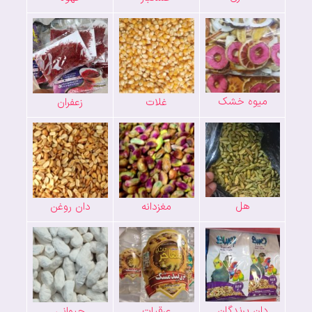
میوه خشک
غلات
زعفران
هل
مغزدانه
دان روغن
دان پرندگان
عرقیات
حیوانی