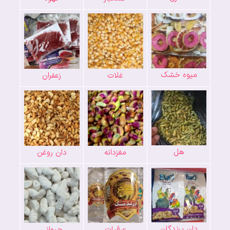
میوه خشک
غلات
زعفران
هل
مغزدانه
دان روغن
دان پرندگان
عرقیات
حیوانی