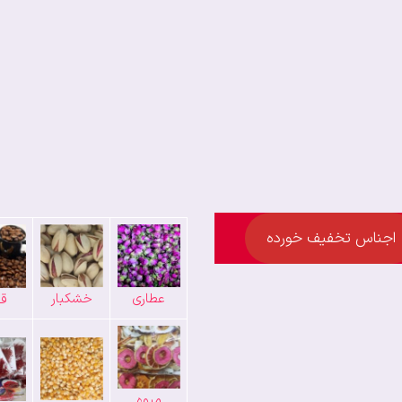
اجناس تخفیف خورده
عطاری
خشکبار
قه
میوه