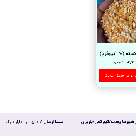
۲۰ کیلوگرم)
1,570,00
تومان
دن به سبد خرید
 شهرها پست/تیپاکس/باربری
مبدا ارسال ۱:
: تهران ، بازار بزرگ