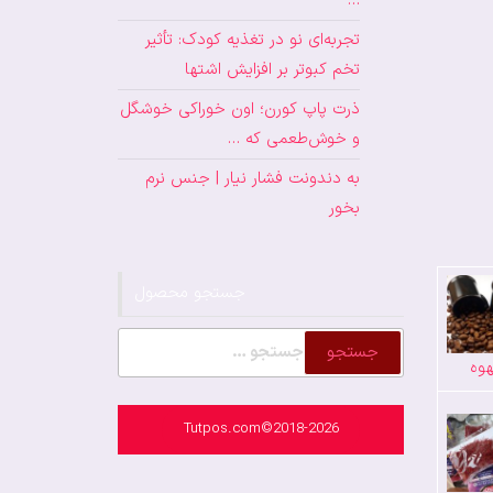
…
تجربه‌ای نو در تغذیه کودک: تأثیر
تخم کبوتر بر افزایش اشتها
ذرت پاپ کورن؛ اون خوراکی خوشگل
و خوش‌طعمی که …
به دندونت فشار نیار | جنس نرم
بخور
جستجو محصول
جستجو
وه
برای:
Tutpos.com©2018-2026