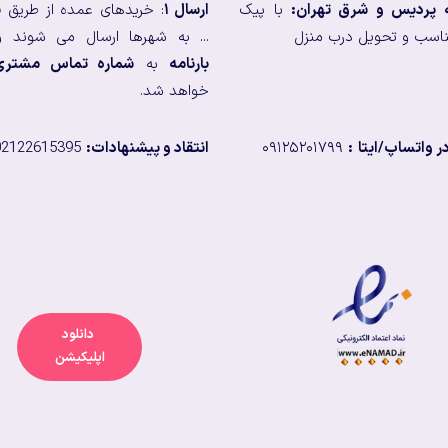
ه پردیس و شرق تهران:
با پیک
ارسال ۱
: خریدهای عمده از طریق
ب
اسب و تحویل درب منزل
... به شهرها ارسال می شوند و
بارنامه
به
شماره تماس مشتری
خواهد شد.
 واتساپ/ایتا
:
۰۹۱۲۵۲۰۱۷۹۹
انتقاد و پیشنهادات:
02122615395
دانلود
اپلیکیشن