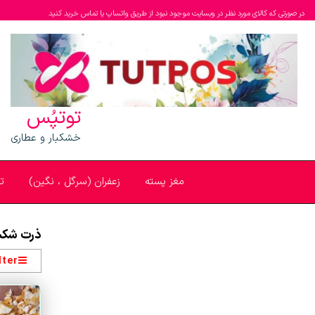
در صورتی که کالای مورد نظر در وبسایت موجود نبود از طریق واتساپ یا تماس خرید کنید
توتپُس
خشکبار و عطاری
مغز پسته
زعفران (سرگل ، نگین)
ت
ذرت شکس
lter