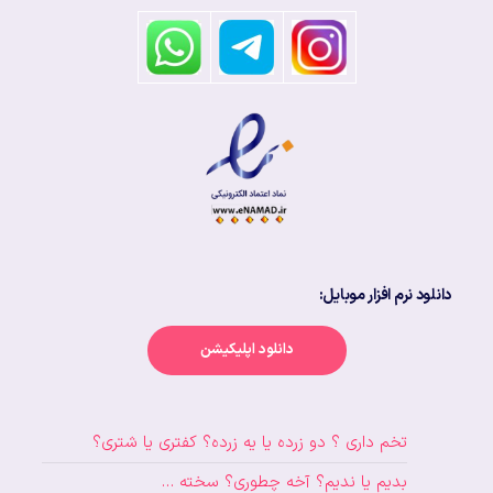
دانلود نرم افزار موبایل:
دانلود اپلیکیشن
تخم داری ؟ دو زرده یا یه زرده؟ کفتری یا شتری؟
بدیم یا ندیم؟ آخه چطوری؟ سخته …