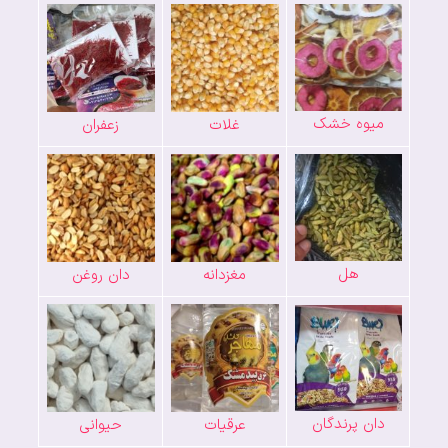
میوه خشک
غلات
زعفران
هل
مغزدانه
دان روغن
دان پرندگان
عرقیات
حیوانی