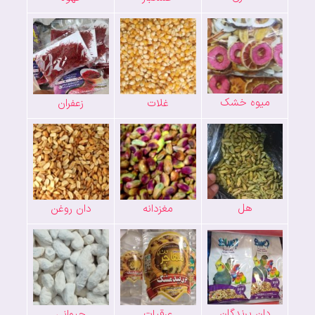
میوه خشک
غلات
زعفران
هل
مغزدانه
دان روغن
دان پرندگان
عرقیات
حیوانی