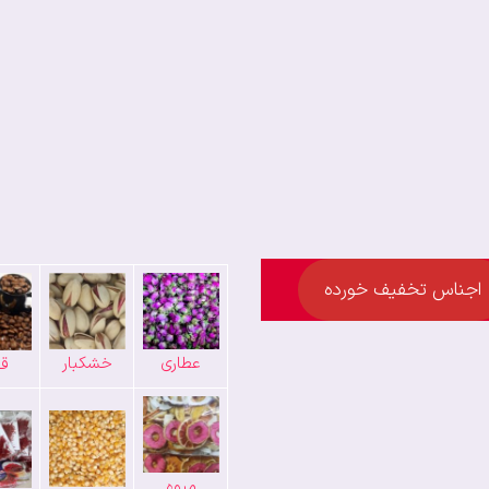
اجناس تخفیف خورده
عطاری
خشکبار
قه
میوه