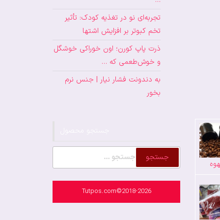
…
تجربه‌ای نو در تغذیه کودک: تأثیر
تخم کبوتر بر افزایش اشتها
ذرت پاپ کورن؛ اون خوراکی خوشگل
و خوش‌طعمی که …
به دندونت فشار نیار | جنس نرم
بخور
جستجو محصول
جستجو
وه
برای:
Tutpos.com©2018-2026