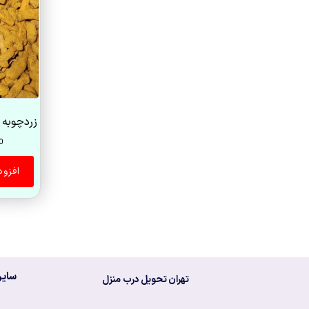
زردچوبه پاکس
0
افزو
سایر
تهران تحویل درب منزل