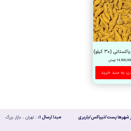
تانی (۳۰ کیلو)
14,900,00
تومان
دن به سبد خرید
 شهرها پست/تیپاکس/باربری
مبدا ارسال ۱:
: تهران ، بازار بزرگ