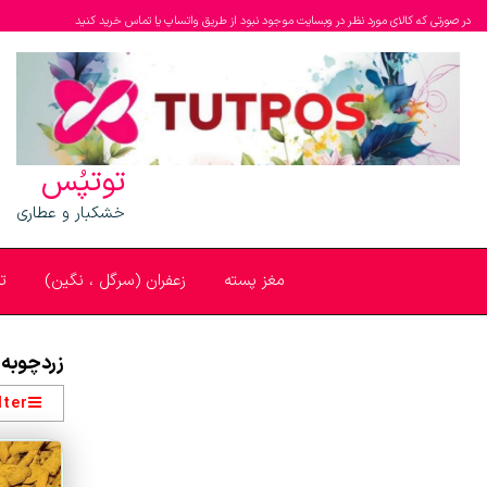
در صورتی که کالای مورد نظر در وبسایت موجود نبود از طریق واتساپ یا تماس خرید کنید
توتپُس
خشکبار و عطاری
مغز پسته
زعفران (سرگل ، نگین)
ت
زردچوبه 
lter