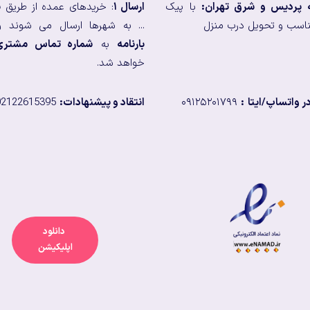
ه پردیس و شرق تهران:
با پیک
ارسال ۱
: خریدهای عمده از طریق
ب
اسب و تحویل درب منزل
... به شهرها ارسال می شوند و
بارنامه
به
شماره تماس مشتری
خواهد شد.
 واتساپ/ایتا
:
۰۹۱۲۵۲۰۱۷۹۹
انتقاد و پیشنهادات:
02122615395
دانلود
اپلیکیشن