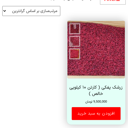
زرشک پفکی ( کارتن ۱۰ کیلویی
خالص )
9,500,000
تومان
افزودن به سبد خرید