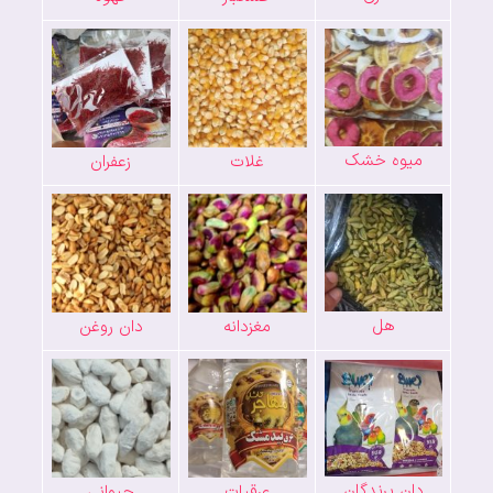
میوه خشک
غلات
زعفران
هل
مغزدانه
دان روغن
دان پرندگان
عرقیات
حیوانی