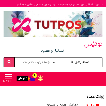
در صورتی که کالای مورد نظر در وبسایت موجود نبود از طریق واتساپ یا تماس خرید کنید
توتپُس
خشکبار و عطاری
0
0 تومان
MENU
زرشک عمده
مرتب‌سازی
نمایش همه 5 نتیجه
Filter