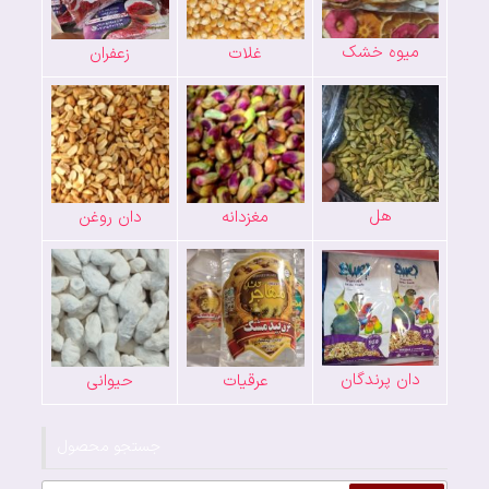
میوه خشک
غلات
زعفران
هل
مغزدانه
دان روغن
دان پرندگان
عرقیات
حیوانی
جستجو محصول