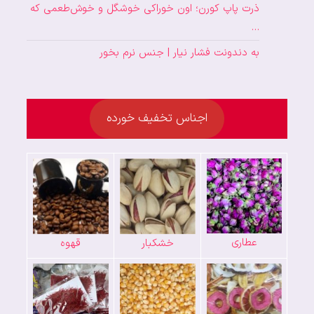
ذرت پاپ کورن؛ اون خوراکی خوشگل و خوش‌طعمی که
…
به دندونت فشار نیار | جنس نرم بخور
اجناس تخفیف خورده
عطاری
خشکبار
قهوه