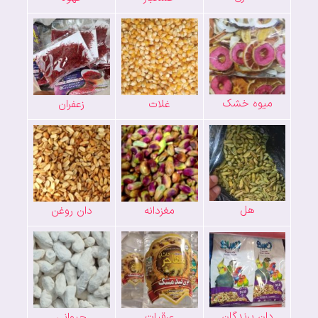
میوه خشک
غلات
زعفران
هل
مغزدانه
دان روغن
دان پرندگان
عرقیات
حیوانی