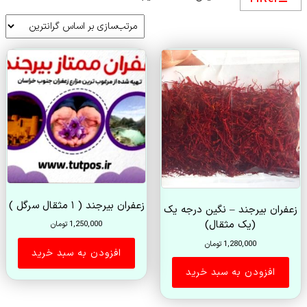
بر
اساس
قیمت:
زیاد
به
کم
زعفران بیرجند ( ۱ مثقال سرگل )
زعفران بیرجند – نگین درجه یک
(یک مثقال)
1,250,000
تومان
1,280,000
تومان
افزودن به سبد خرید
افزودن به سبد خرید