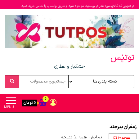
در صورتی که کالای مورد نظر در وبسایت موجود نبود از طریق واتساپ یا تماس خرید کنید
توتپُس
خشکبار و عطاری
0
0 تومان
MENU
زعفران بیرجند
مرتب‌سازی
نمایش همه 2 نتیجه
Filter