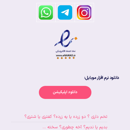
دانلود نرم افزار موبایل:
دانلود اپلیکیشن
تخم داری ؟ دو زرده یا یه زرده؟ کفتری یا شتری؟
بدیم یا ندیم؟ آخه چطوری؟ سخته …