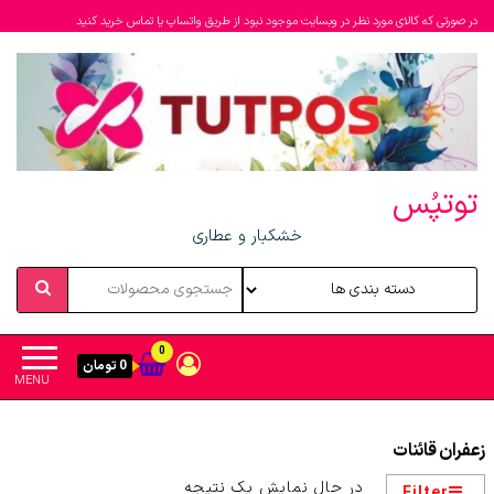
در صورتی که کالای مورد نظر در وبسایت موجود نبود از طریق واتساپ یا تماس خرید کنید
توتپُس
خشکبار و عطاری
0
0 تومان
MENU
زعفران قائنات
در حال نمایش یک نتیجه
Filter