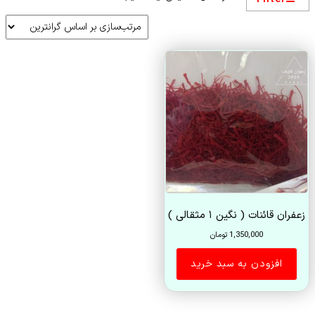
زعفران قائنات ( نگین ۱ مثقالی )
1,350,000
تومان
افزودن به سبد خرید