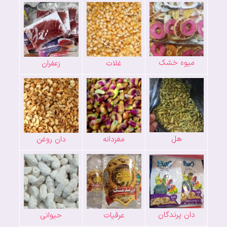
میوه خشک
غلات
زعفران
هل
مغزدانه
دان روغن
دان پرندگان
عرقیات
حیوانی